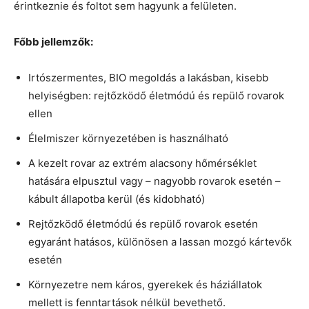
érintkeznie és foltot sem hagyunk a felületen.
Főbb jellemzők:
Irtószermentes, BIO megoldás a lakásban, kisebb
helyiségben: rejtőzködő életmódú és repülő rovarok
ellen
Élelmiszer környezetében is használható
A kezelt rovar az extrém alacsony hőmérséklet
hatására elpusztul vagy – nagyobb rovarok esetén –
kábult állapotba kerül (és kidobható)
Rejtőzködő életmódú és repülő rovarok esetén
egyaránt hatásos, különösen a lassan mozgó kártevők
esetén
Környezetre nem káros, gyerekek és háziállatok
mellett is fenntartások nélkül bevethető.