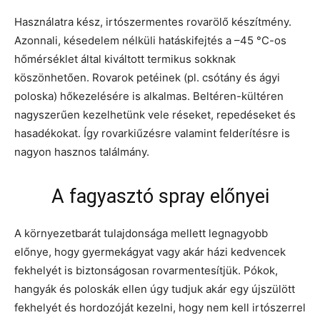
Használatra kész, irtószermentes rovarölő készítmény.
Azonnali, késedelem nélküli hatáskifejtés a –45 °C-os
hőmérséklet által kiváltott termikus sokknak
köszönhetően. Rovarok petéinek (pl. csótány és ágyi
poloska) hőkezelésére is alkalmas. Beltéren-kültéren
nagyszerűen kezelhetünk vele réseket, repedéseket és
hasadékokat. Így rovarkiűzésre valamint felderítésre is
nagyon hasznos találmány.
A fagyasztó spray előnyei
A környezetbarát tulajdonsága mellett legnagyobb
előnye, hogy gyermekágyat vagy akár házi kedvencek
fekhelyét is biztonságosan rovarmentesítjük. Pókok,
hangyák és poloskák ellen úgy tudjuk akár egy újszülött
fekhelyét és hordozóját kezelni, hogy nem kell irtószerrel