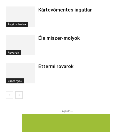
Kártevőmentes ingatlan
Ágyi poloska
Élelmiszer-molyok
Rovarok
Éttermi rovarok
Csótányok
- Ajánló -