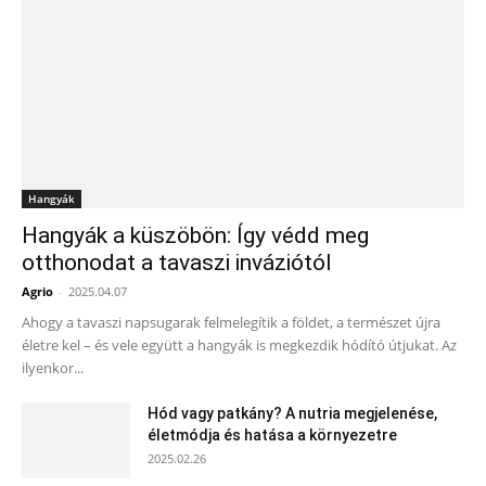
Hangyák
Hangyák a küszöbön: Így védd meg
otthonodat a tavaszi inváziótól
Agrio
-
2025.04.07
Ahogy a tavaszi napsugarak felmelegítik a földet, a természet újra
életre kel – és vele együtt a hangyák is megkezdik hódító útjukat. Az
ilyenkor...
Hód vagy patkány? A nutria megjelenése,
életmódja és hatása a környezetre
2025.02.26