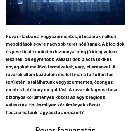
Rovarirtásban a vegyszermentes, irtószerek nélküli
megoldások egyre nagyobb teret hódítanak. A biocidok
és peszticidek minden bizonnyal még jó ideig velünk
lesznek, de egyre több vállalat dob piacra toxikus
anyagokat mellőző termékeket, vagy eljárásokat. A
rovarok elleni küzdelem mellett már a fertőtlenítés
területén is találhatunk vegyszermentes, ózongáz
mentes hatékony megoldást. A rovarok fagyasztása
bizonyos körülmények között az egyik legjobb
választás. Hol és milyen körülmények között
használhatunk fagyasztó aeroszolt?
Rovar fagyasztás