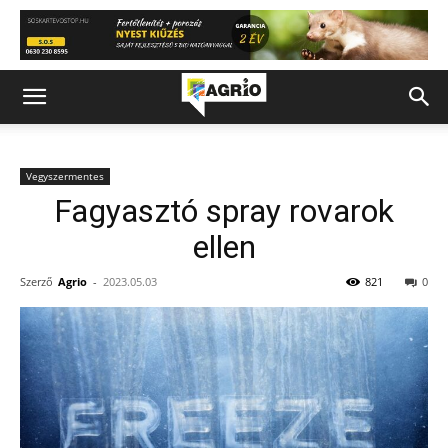
Vegyszermentes
Fagyasztó spray rovarok
ellen
Szerző
Agrio
-
2023.05.03
821
0