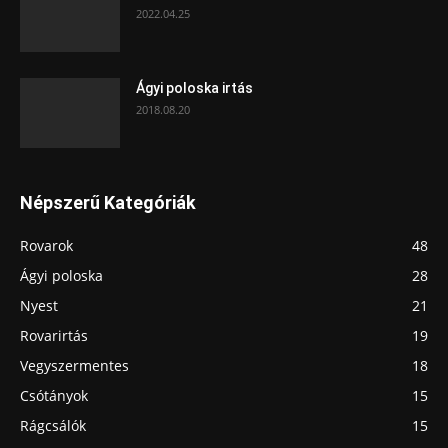
2022.04.25
Ágyi poloska irtás
2018.08.20
Népszerű Kategóriák
Rovarok
48
Ágyi poloska
28
Nyest
21
Rovarirtás
19
Vegyszermentes
18
Csótányok
15
Rágcsálók
15