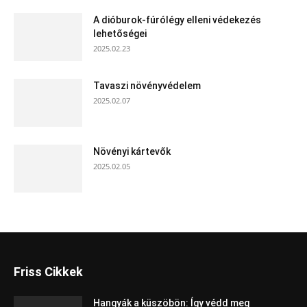
A dióburok-fúrólégy elleni védekezés
lehetőségei
2025.02.23
Tavaszi növényvédelem
2025.02.07
Növényi kártevők
2025.02.05
Friss Cikkek
Hangyák a küszöbön: Így védd meg