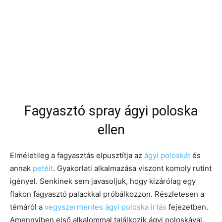
Fagyasztó spray ágyi poloska
ellen
Elméletileg a fagyasztás elpusztítja az
ágyi poloskát
és
annak
petéit
. Gyakorlati alkalmazása viszont komoly rutint
igényel. Senkinek sem javasoljuk, hogy kizárólag egy
flakon fagyasztó palackkal próbálkozzon. Részletesen a
témáról a
vegyszermentes ágyi poloska irtás
fejezetben.
Amennyiben első alkalommal találkozik ágyi poloskával,