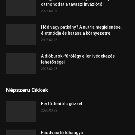
otthonodat a tavaszi inváziótól
2025.04.07
Hód vagy patkány? A nutria megjelenése,
életmódja és hatása a környezetre
2025.02.26
A dióburok-fúrólégy elleni védekezés
lehetőségei
2025.02.23
Népszerű Cikkek
Fertőtlenítés gőzzel
2020.03.29
Faodvasító lóhangya