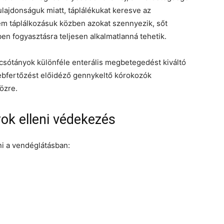
ulajdonságuk miatt, táplálékukat keresve az
em táplálkozásuk közben azokat szennyezik, sőt
n fogyasztásra teljesen alkalmatlanná tehetik.
csótányok különféle enterális megbetegedést kiváltó
sebfertőzést előidéző gennykeltő kórokozók
özre.
rok elleni védekezés
i a vendéglátásban: