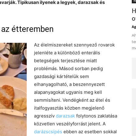
H
arják. Tipikusan ilyenek a legyek, darazsak és
H
o
 az étteremben
Ag
Ah
te
Az élelmiszereket szennyező rovarok
me
jelenléte a különböző enterális
betegségek terjesztése miatt
problémás. Másod sorban pedig
gazdasági kártételük sem
elhanyagolható, a beszennyezett
alapanyagokat ugyanis meg kell
semmisíteni. Vendégként az étel és
italfogyasztás közben megjelenő
agresszív
darazsak
folytonos zaklatása
közvetlen veszélyforrást jelent. A
darázscsípés
ebben az esetben sokkal