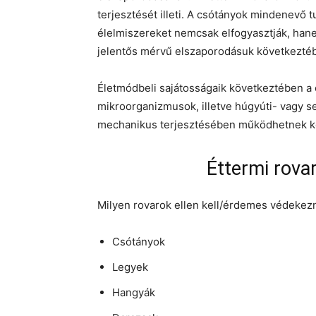
terjesztését illeti. A csótányok mindenevő t
élelmiszereket nemcsak elfogyasztják, han
jelentős mérvű elszaporodásuk következtébe
Életmódbeli sajátosságaik következtében a 
mikroorganizmusok, illetve húgyúti- vagy 
mechanikus terjesztésében működhetnek k
Éttermi rova
Milyen rovarok ellen kell/érdemes védekezn
Csótányok
Legyek
Hangyák