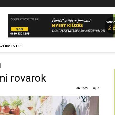
SZERMENTES
mi rovarok
1065
0