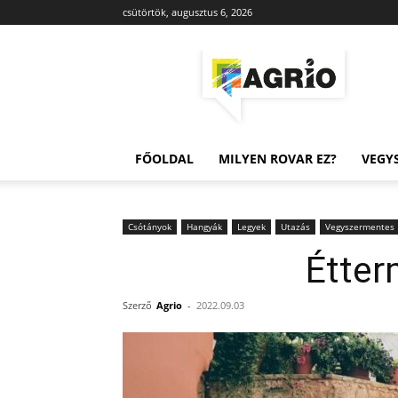
csütörtök, augusztus 6, 2026
Agrio
FŐOLDAL
MILYEN ROVAR EZ?
VEGY
Csótányok
Hangyák
Legyek
Utazás
Vegyszermentes
Étter
Szerző
Agrio
-
2022.09.03