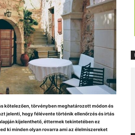
tás kötelezően, törvényben meghatározott módon és
t jelenti, hogy félévente történik ellenőrzés és irtás
alapján kijelenthető, éttermek tekintetében ez
jed ki minden olyan rovarra ami az élelmiszereket