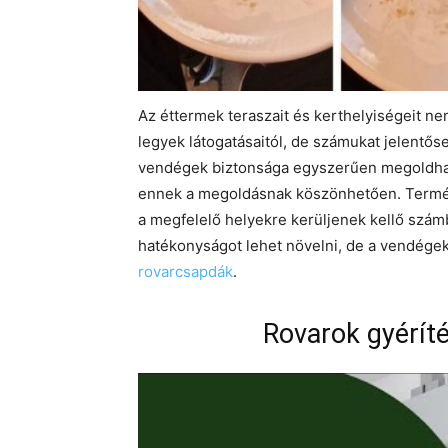
Az éttermek teraszait és kerthelyiségeit n
legyek látogatásaitól, de számukat jelentő
vendégek biztonsága egyszerűen megoldhat
ennek a megoldásnak köszönhetően. Termés
a megfelelő helyekre kerüljenek kellő szám
hatékonyságot lehet növelni, de a vendége
rovarcsapdák
.
Rovarok gyérít