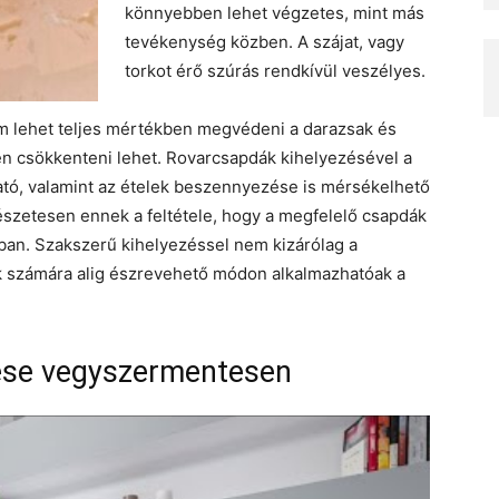
könnyebben lehet végzetes, mint más
tevékenység közben. A szájat, vagy
torkot érő szúrás rendkívül veszélyes.
em lehet teljes mértékben megvédeni a darazsak és
sen csökkenteni lehet. Rovarcsapdák kihelyezésével a
ó, valamint az ételek beszennyezése is mérsékelhető
zetesen ennek a feltétele, hogy a megfelelő csapdák
ban. Szakszerű kihelyezéssel nem kizárólag a
k számára alig észrevehető módon alkalmazhatóak a
ése vegyszermentesen