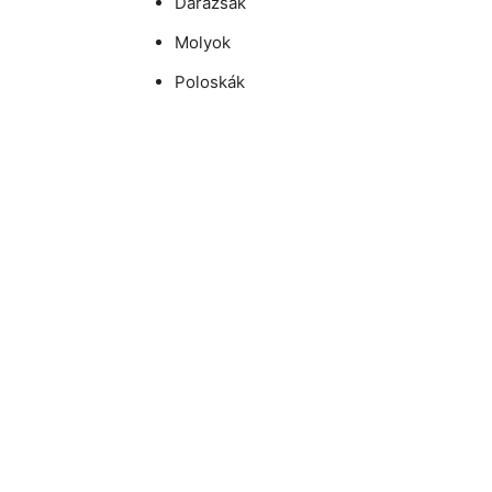
Darazsak
Molyok
Poloskák