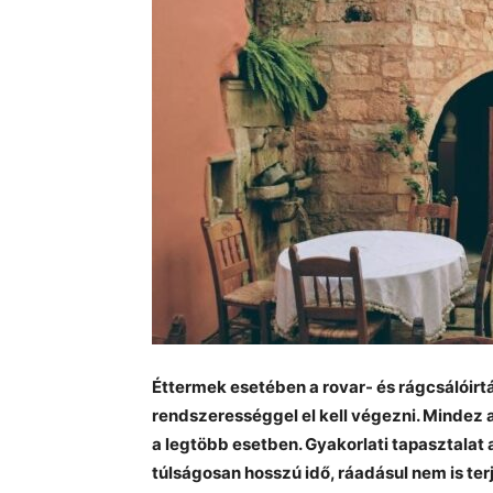
Éttermek esetében a rovar- és rágcsálóir
rendszerességgel el kell végezni. Mindez az
a legtöbb esetben. Gyakorlati tapasztalat 
túlságosan hosszú idő, ráadásul nem is ter