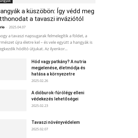
angyák
angyák a küszöbön: Így védd meg
tthonodat a tavaszi inváziótól
rio
-
2025.04.07
ogy a tavaszi napsugarak felmelegítik a földet, a
rmészet újra életre kel – és vele együtt a hangyák is
gkezdik hódító útjukat. Az ilyenkor...
Hód vagy patkány? A nutria
megjelenése, életmódja és
hatása a környezetre
2025.02.26
A dióburok-fúrólégy elleni
védekezés lehetőségei
2025.02.23
Tavaszi növényvédelem
2025.02.07