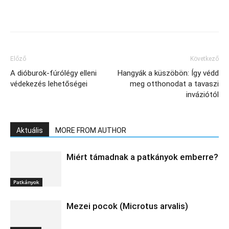
Előző
Következő
A dióburok-fúrólégy elleni
Hangyák a küszöbön: Így védd
védekezés lehetőségei
meg otthonodat a tavaszi
inváziótól
Aktuális
MORE FROM AUTHOR
Miért támadnak a patkányok emberre?
Patkányok
Mezei pocok (Microtus arvalis)