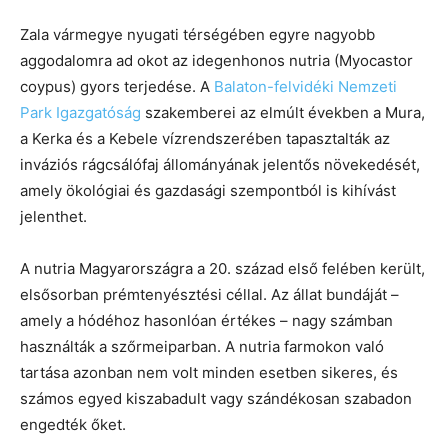
Zala vármegye nyugati térségében egyre nagyobb
aggodalomra ad okot az idegenhonos nutria (Myocastor
coypus) gyors terjedése. A
Balaton-felvidéki Nemzeti
Park Igazgatóság
szakemberei az elmúlt években a Mura,
a Kerka és a Kebele vízrendszerében tapasztalták az
inváziós rágcsálófaj állományának jelentős növekedését,
amely ökológiai és gazdasági szempontból is kihívást
jelenthet.
A nutria Magyarországra a 20. század első felében került,
elsősorban prémtenyésztési céllal. Az állat bundáját –
amely a hódéhoz hasonlóan értékes – nagy számban
használták a szőrmeiparban. A nutria farmokon való
tartása azonban nem volt minden esetben sikeres, és
számos egyed kiszabadult vagy szándékosan szabadon
engedték őket.