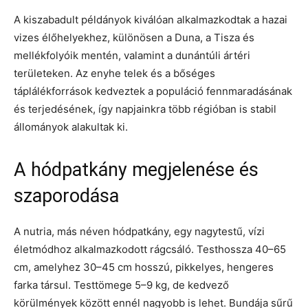
A kiszabadult példányok kiválóan alkalmazkodtak a hazai
vizes élőhelyekhez, különösen a Duna, a Tisza és
mellékfolyóik mentén, valamint a dunántúli ártéri
területeken. Az enyhe telek és a bőséges
táplálékforrások kedveztek a populáció fennmaradásának
és terjedésének, így napjainkra több régióban is stabil
állományok alakultak ki.
A hódpatkány megjelenése és
szaporodása
A nutria, más néven hódpatkány, egy nagytestű, vízi
életmódhoz alkalmazkodott rágcsáló. Testhossza 40–65
cm, amelyhez 30–45 cm hosszú, pikkelyes, hengeres
farka társul. Testtömege 5–9 kg, de kedvező
körülmények között ennél nagyobb is lehet. Bundája sűrű