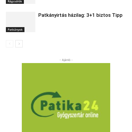
Rágcsálók
Patkányirtás házilag: 3+1 biztos Tipp
Patkányok
- Ajánló -