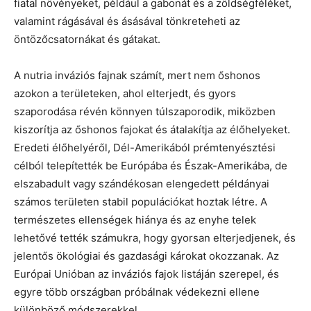
fiatal növényeket, például a gabonát és a zöldségféléket,
valamint rágásával és ásásával tönkreteheti az
öntözőcsatornákat és gátakat.
A nutria inváziós fajnak számít, mert nem őshonos
azokon a területeken, ahol elterjedt, és gyors
szaporodása révén könnyen túlszaporodik, miközben
kiszorítja az őshonos fajokat és átalakítja az élőhelyeket.
Eredeti élőhelyéről, Dél-Amerikából prémtenyésztési
célból telepítették be Európába és Észak-Amerikába, de
elszabadult vagy szándékosan elengedett példányai
számos területen stabil populációkat hoztak létre. A
természetes ellenségek hiánya és az enyhe telek
lehetővé tették számukra, hogy gyorsan elterjedjenek, és
jelentős ökológiai és gazdasági károkat okozzanak. Az
Európai Unióban az inváziós fajok listáján szerepel, és
egyre több országban próbálnak védekezni ellene
különböző módszerekkel.