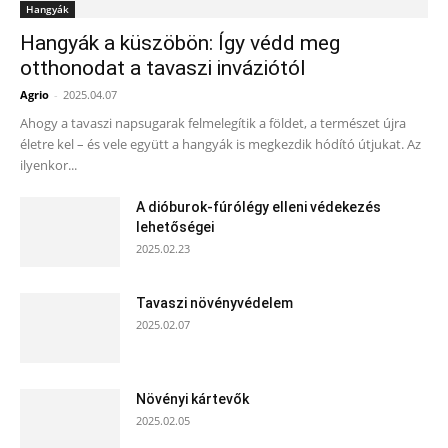
Hangyák
Hangyák a küszöbön: Így védd meg
otthonodat a tavaszi inváziótól
Agrio
-
2025.04.07
Ahogy a tavaszi napsugarak felmelegítik a földet, a természet újra
életre kel – és vele együtt a hangyák is megkezdik hódító útjukat. Az
ilyenkor...
A dióburok-fúrólégy elleni védekezés
lehetőségei
2025.02.23
Tavaszi növényvédelem
2025.02.07
Növényi kártevők
2025.02.05