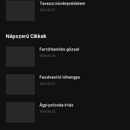
Tavaszi növényvédelem
2025.02.07
Népszerű Cikkek
Fertőtlenítés gőzzel
2020.03.29
Faodvasító lóhangya
2022.04.25
Ágyi poloska irtás
2018.08.20