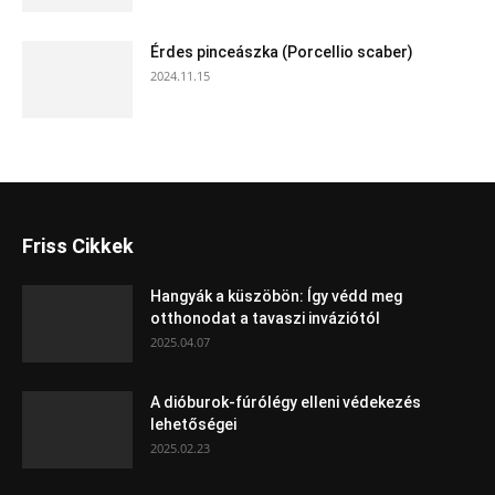
Érdes pinceászka (Porcellio scaber)
2024.11.15
Friss Cikkek
Hangyák a küszöbön: Így védd meg
otthonodat a tavaszi inváziótól
2025.04.07
A dióburok-fúrólégy elleni védekezés
lehetőségei
2025.02.23