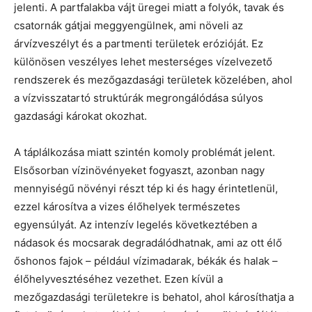
jelenti. A partfalakba vájt üregei miatt a folyók, tavak és
csatornák gátjai meggyengülnek, ami növeli az
árvízveszélyt és a partmenti területek erózióját. Ez
különösen veszélyes lehet mesterséges vízelvezető
rendszerek és mezőgazdasági területek közelében, ahol
a vízvisszatartó struktúrák megrongálódása súlyos
gazdasági károkat okozhat.
A táplálkozása miatt szintén komoly problémát jelent.
Elsősorban vízinövényeket fogyaszt, azonban nagy
mennyiségű növényi részt tép ki és hagy érintetlenül,
ezzel károsítva a vizes élőhelyek természetes
egyensúlyát. Az intenzív legelés következtében a
nádasok és mocsarak degradálódhatnak, ami az ott élő
őshonos fajok – például vízimadarak, békák és halak –
élőhelyvesztéséhez vezethet. Ezen kívül a
mezőgazdasági területekre is behatol, ahol károsíthatja a