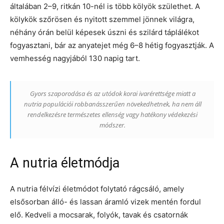
általában 2–9, ritkán 10-nél is több kölyök születhet. A
kölykök szőrösen és nyitott szemmel jönnek világra,
néhány órán belül képesek úszni és szilárd táplálékot
fogyasztani, bár az anyatejet még 6–8 hétig fogyasztják. A
vemhesség nagyjából 130 napig tart.
Gyors szaporodása és az utódok korai ivarérettsége miatt a
nutria populációi robbanásszerűen növekedhetnek, ha nem áll
rendelkezésre természetes ellenség vagy hatékony védekezési
módszer.
A nutria életmódja
A nutria félvízi életmódot folytató rágcsáló, amely
elsősorban álló- és lassan áramló vizek mentén fordul
elő. Kedveli a mocsarak, folyók, tavak és csatornák