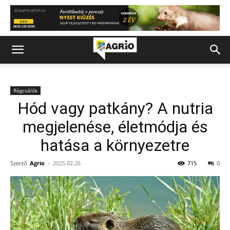
Rágcsálók
Hód vagy patkány? A nutria
megjelenése, életmódja és
hatása a környezetre
Szerző
Agrio
-
2025.02.26
715
0