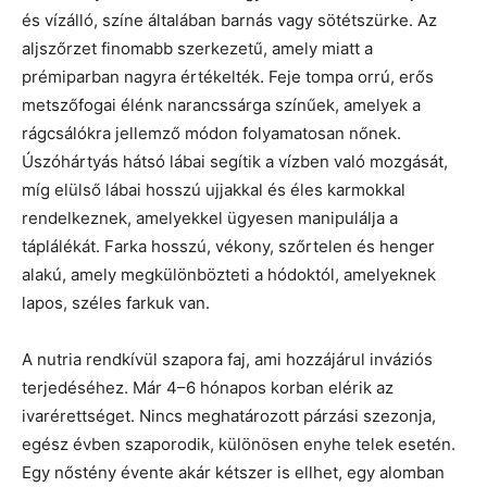
és vízálló, színe általában barnás vagy sötétszürke. Az
aljszőrzet finomabb szerkezetű, amely miatt a
prémiparban nagyra értékelték. Feje tompa orrú, erős
metszőfogai élénk narancssárga színűek, amelyek a
rágcsálókra jellemző módon folyamatosan nőnek.
Úszóhártyás hátsó lábai segítik a vízben való mozgását,
míg elülső lábai hosszú ujjakkal és éles karmokkal
rendelkeznek, amelyekkel ügyesen manipulálja a
táplálékát. Farka hosszú, vékony, szőrtelen és henger
alakú, amely megkülönbözteti a hódoktól, amelyeknek
lapos, széles farkuk van.
A nutria rendkívül szapora faj, ami hozzájárul inváziós
terjedéséhez. Már 4–6 hónapos korban elérik az
ivarérettséget. Nincs meghatározott párzási szezonja,
egész évben szaporodik, különösen enyhe telek esetén.
Egy nőstény évente akár kétszer is ellhet, egy alomban