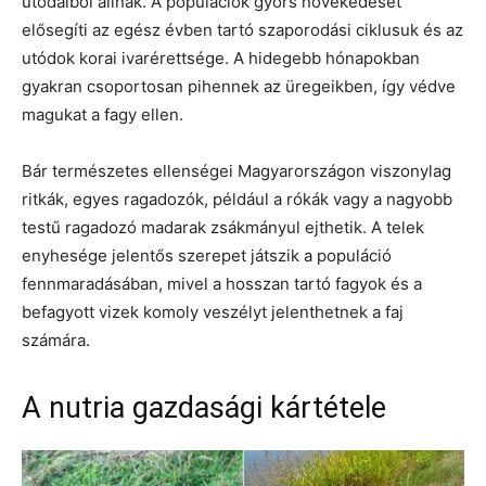
utódaiból állnak. A populációk gyors növekedését
elősegíti az egész évben tartó szaporodási ciklusuk és az
utódok korai ivarérettsége. A hidegebb hónapokban
gyakran csoportosan pihennek az üregeikben, így védve
magukat a fagy ellen.
Bár természetes ellenségei Magyarországon viszonylag
ritkák, egyes ragadozók, például a rókák vagy a nagyobb
testű ragadozó madarak zsákmányul ejthetik. A telek
enyhesége jelentős szerepet játszik a populáció
fennmaradásában, mivel a hosszan tartó fagyok és a
befagyott vizek komoly veszélyt jelenthetnek a faj
számára.
A nutria gazdasági kártétele