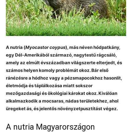
A nutria (
Myocastor coypus
), más néven hódpatkány,
egy Dél-Amerikából származó, nagytestű rágcsáló,
amely az elmúlt évszázadban világszerte elterjedt, és
számos helyen komoly problémát okoz. Bár első
ránézésre a hódhoz vagy a pézsmapocokhoz hasonlít,
életmódja és táplálkozása miatt sokszor
mezőgazdasági és ökológiai károkat okoz. Kiválóan
alkalmazkodik a mocsaras, nádas területekhez, ahol
üregeket ás, és jelentős növényzetpusztítást végez.
A nutria Magyarországon