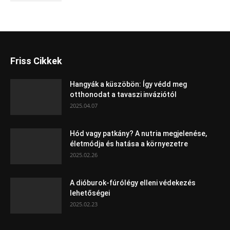
Friss Cikkek
Hangyák a küszöbön: Így védd meg
otthonodat a tavaszi inváziótól
2025.04.07
Hód vagy patkány? A nutria megjelenése,
életmódja és hatása a környezetre
2025.02.26
A dióburok-fúrólégy elleni védekezés
lehetőségei
2025.02.23