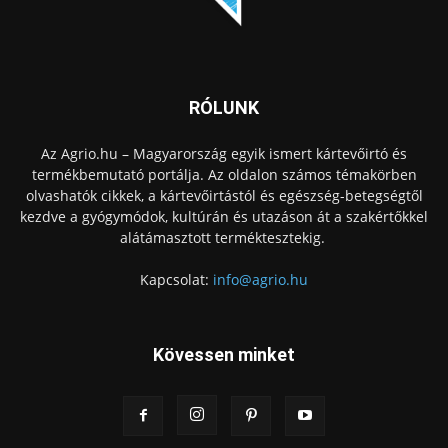
RÓLUNK
Az Agrio.hu – Magyarország egyik ismert kártevőirtó és
termékbemutató portálja. Az oldalon számos témakörben
olvashatók cikkek, a kártevőirtástól és egészség-betegségtől
kezdve a gyógymódok, kultúrán és utazáson át a szakértőkkel
alátámasztott terméktesztekig.
Kapcsolat:
info@agrio.hu
Kövessen minket