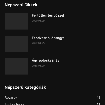
Népszerű Cikkek
Fertőtlenítés gőzzel
2020.03.29
Faodvasító lóhangya
2022.04.25
Ágyi poloska irtás
2018.08.20
Népszerű Kategóriák
Rovarok
48
Ágyi poloska
28