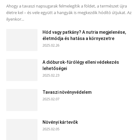
Ahogy a tavaszi napsugarak felmelegítik a földet, a természet újra
életre kel – és vele együtt a hangyák is megkezdik hódító útjukat. Az
ilyenkor...
Hód vagy patkány? A nutria megjelenése,
életmódja és hatása a környezetre
2025.02.26
A dióburok-fúrólégy elleni védekezés
lehetőségei
2025.02.23
Tavaszi növényvédelem
2025.02.07
Növényi kártevők
2025.02.05