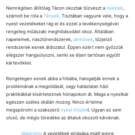
Nemrégiben állítólag Tácon okoztak tűzvészt a
nyestek
,
számolt be róla a
Tények
. Tisztában vagyunk vele, hogy a
nyest vezetékeket rág el és ezzel a tevékenységével
rengeteg műászaki meghibásodást okoz. Általában
napelemek, riasztórendszerek,
járművek
, tűzjelző
rendszerek esnek áldozatul. Éppen ezért nem győzzük
elégszer hangsúlyozni, senki se éljen tartósan együtt
kártevőkkel.
Rengetegen esnek abba a hibába, halogatják ennek a
problémának a megoldását, vagy hatástalan házi
praktikákkal kísérleteznek hónapokon át. Maga a nyestkár
egészen széles skálán mozog. Nincs értelme
megspórolni a szakszerű
nyest kiűzés
t. Ugyan ez sem
olcsó, de mégis töredéke az általuk okozott károknak.
@agriohu
A vezetékek elrágása miatt egyre