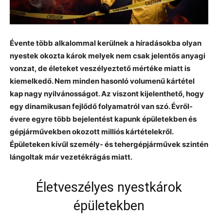
Évente több alkalommal kerülnek a híradásokba olyan
nyestek okozta károk melyek nem csak jelentős anyagi
vonzat, de életeket veszélyeztető mértéke miatt is
kiemelkedő. Nem minden hasonló volumenű kártétel
kap nagy nyilvánosságot. Az viszont kijelenthető, hogy
egy dinamikusan fejlődő folyamatról van szó. Évről-
évere egyre több bejelentést kapunk épületekben és
gépjárművekben okozott milliós kártételekről.
Épületeken kívűl személy- és tehergépjárművek szintén
lángoltak már vezetékrágás miatt.
Életveszélyes nyestkárok
épületekben