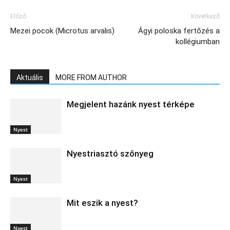
Előző
Következő
Mezei pocok (Microtus arvalis)
Ágyi poloska fertőzés a
kollégiumban
Aktuális
MORE FROM AUTHOR
Megjelent hazánk nyest térképe
Nyest
Nyestriasztó szőnyeg
Nyest
Mit eszik a nyest?
Nyest