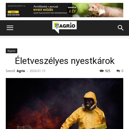
Nyest
Életveszélyes nyestkárok
Szerző
Agrio
-
2024.01.15
925
0