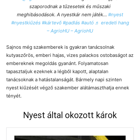
szaporodnak a tűzesetek és műszaki
meghibásodások. A nyestkár nem játék…
#nyest
#nyestkiűzés
#kártevő
#padlás
#autó
♬ eredeti hang
– AgrioHU – AgrioHU
Sajnos még szakemberek is gyakran tanácsolnak
kutyaszőrös, emberi hajas, vizes palackos ostobaságot az
embereknek megoldás gyanánt. Folyamatosan
tapasztaljuk ezeknek a légből kapott, alaptalan
tanácsoknak a hatástalanságát. Bármely napi szinten
nyest kiűzését végző szakember alátámaszthatja ennek
tényét.
Nyest által okozott károk