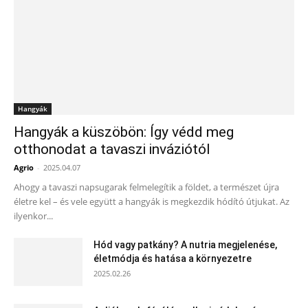
Hangyák
Hangyák a küszöbön: Így védd meg
otthonodat a tavaszi inváziótól
Agrio
-
2025.04.07
Ahogy a tavaszi napsugarak felmelegítik a földet, a természet újra
életre kel – és vele együtt a hangyák is megkezdik hódító útjukat. Az
ilyenkor...
Hód vagy patkány? A nutria megjelenése,
életmódja és hatása a környezetre
2025.02.26