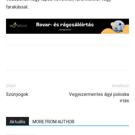
farakással.
Előző
Következő
Szúnyogok
Vegyszermentes ágyi poloska
irtás
Aktuális
MORE FROM AUTHOR