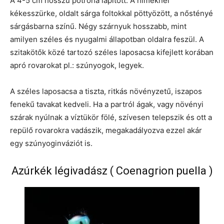
A 4-5 cm hosszú potroha lapított. A hímeknél
kékesszürke, oldalt sárga foltokkal pöttyözött, a nőstényé
sárgásbarna színű. Négy szárnyuk hosszabb, mint
amilyen széles és nyugalmi állapotban oldalra feszül. A
szitakötők közé tartozó széles laposacsa kifejlett korában
apró rovarokat pl.: szúnyogok, legyek.
A széles laposacsa a tiszta, ritkás növényzetű, iszapos
fenekű tavakat kedveli. Ha a partról ágak, vagy növényi
szárak nyúlnak a víztükör fölé, szívesen telepszik és ott a
repülő rovarokra vadászik, megakadályozva ezzel akár
egy szúnyoginváziót is.
Azúrkék légivadász ( Coenagrion puella )