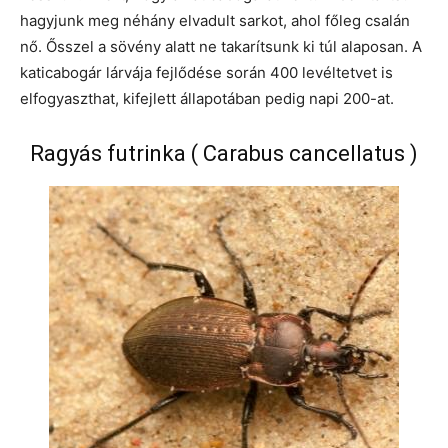
hagyjunk meg néhány elvadult sarkot, ahol főleg csalán
nő. Ősszel a sövény alatt ne takarítsunk ki túl alaposan. A
katicabogár lárvája fejlődése során 400 levéltetvet is
elfogyaszthat, kifejlett állapotában pedig napi 200-at.
Ragyás futrinka ( Carabus cancellatus )