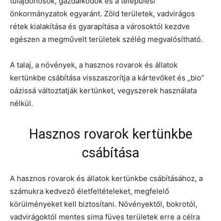
tulajdonosok, gazdálkodók és a települési
önkormányzatok egyaránt. Zöld területek, vadvirágos
rétek kialakítása és gyarapítása a városoktól kezdve
egészen a megművelt területek szélég megvalósítható.
A talaj, a növények, a hasznos rovarok és állatok
kertünkbe csábítása visszaszorítja a kártevőket és „bio”
oázissá változtatják kertünket, vegyszerek használata
nélkül.
Hasznos rovarok kertünkbe
csábítása
A hasznos rovarok és állatok kertünkbe csábításához, a
számukra kedvező életfeltételeket, megfelelő
körülményeket kell biztosítani. Növényektől, bokrotól,
vadvirágoktól mentes sima füves területek erre a célra