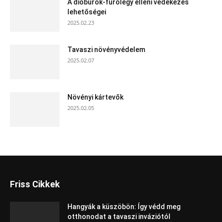
A dióburok-fúrólégy elleni védekezés
lehetőségei
2025.02.23
Tavaszi növényvédelem
2025.02.07
Növényi kártevők
2025.02.05
Friss Cikkek
Hangyák a küszöbön: Így védd meg
otthonodat a tavaszi inváziótól