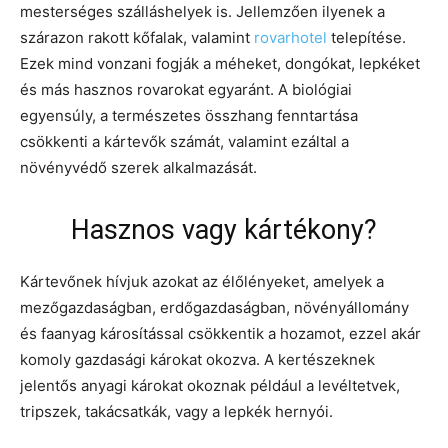
mesterséges szálláshelyek is. Jellemzően ilyenek a
szárazon rakott kőfalak, valamint
rovarhotel
telepítése.
Ezek mind vonzani fogják a méheket, dongókat, lepkéket
és más hasznos rovarokat egyaránt. A biológiai
egyensúly, a természetes összhang fenntartása
csökkenti a kártevők számát, valamint ezáltal a
növényvédő szerek alkalmazását.
Hasznos vagy kártékony?
Kártevőnek hívjuk azokat az élőlényeket, amelyek a
mezőgazdaságban, erdőgazdaságban, növényállomány
és faanyag károsítással csökkentik a hozamot, ezzel akár
komoly gazdasági károkat okozva. A kertészeknek
jelentős anyagi károkat okoznak például a levéltetvek,
tripszek, takácsatkák, vagy a lepkék hernyói.