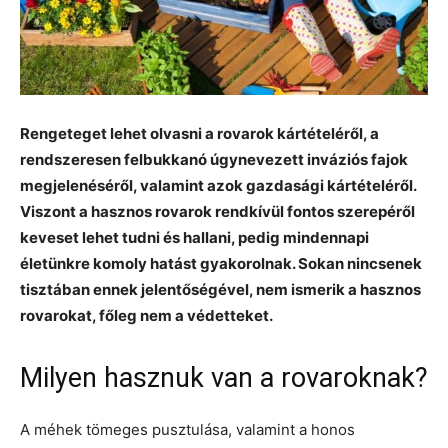
Rengeteget lehet olvasni a rovarok kártételéről, a
rendszeresen felbukkanó úgynevezett inváziós fajok
megjelenéséről, valamint azok gazdasági kártételéről.
Viszont a hasznos rovarok rendkívül fontos szerepéről
keveset lehet tudni és hallani, pedig mindennapi
életünkre komoly hatást gyakorolnak. Sokan nincsenek
tisztában ennek jelentőségével, nem ismerik a hasznos
rovarokat, főleg nem a védetteket.
Milyen hasznuk van a rovaroknak?
A méhek tömeges pusztulása, valamint a honos