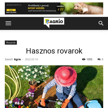
Rovarok
Hasznos rovarok
Szerző
Agrio
-
2022.03.16
1055
0