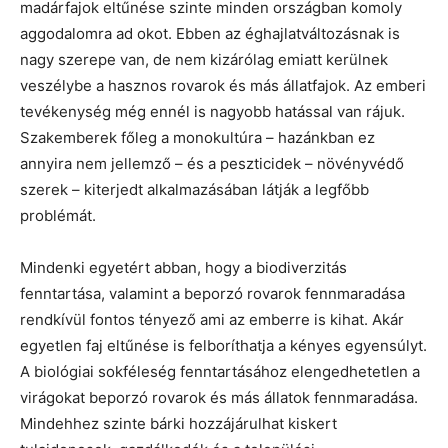
madárfajok eltűnése szinte minden országban komoly
aggodalomra ad okot. Ebben az éghajlatváltozásnak is
nagy szerepe van, de nem kizárólag emiatt kerülnek
veszélybe a hasznos rovarok és más állatfajok. Az emberi
tevékenység még ennél is nagyobb hatással van rájuk.
Szakemberek főleg a monokultúra – hazánkban ez
annyira nem jellemző – és a peszticidek – növényvédő
szerek – kiterjedt alkalmazásában látják a legfőbb
problémát.
Mindenki egyetért abban, hogy a biodiverzitás
fenntartása, valamint a beporzó rovarok fennmaradása
rendkívül fontos tényező ami az emberre is kihat. Akár
egyetlen faj eltűnése is felboríthatja a kényes egyensúlyt.
A biológiai sokféleség fenntartásához elengedhetetlen a
virágokat beporzó rovarok és más állatok fennmaradása.
Mindehhez szinte bárki hozzájárulhat kiskert