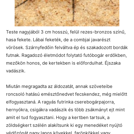
Teste nagyjából 3 cm hosszú, felül rezes-bronzos színű,
hasa fekete. Lábai feketék, de a combjai javarészt
vörösek. Szárnyfedőin felváltva ép és szakadozott bordák
futnak. Ragadozó életmódot folytató futóbogár erdőkben,
mezőkön honos, de kertekben is előfordulhat. Éjszaka
vadászik.
Miután megragadta az áldozatát, annak szöveteibe
roncsoló hatású emésztőnedvet fecskendez, még mielőtt
elfogyasztaná. A ragyás futrinka cserebogárpajorra,
hernyókra, csigákra vadászik és több zsákmányt ejt mint
amit el tud fogyasztani. Hogy a kertben tartsuk, a
zöldségkert szélén alakítsunk ki egy menedéket nyújtó
védőzónát nagy lapos kövekkel, farönkökkel vagy