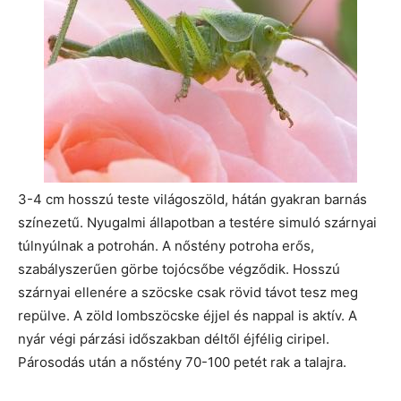
3-4 cm hosszú teste világoszöld, hátán gyakran barnás
színezetű. Nyugalmi állapotban a testére simuló szárnyai
túlnyúlnak a potrohán. A nőstény potroha erős,
szabályszerűen görbe tojócsőbe végződik. Hosszú
szárnyai ellenére a szöcske csak rövid távot tesz meg
repülve. A zöld lombszöcske éjjel és nappal is aktív. A
nyár végi párzási időszakban déltől éjfélig ciripel.
Párosodás után a nőstény 70-100 petét rak a talajra.