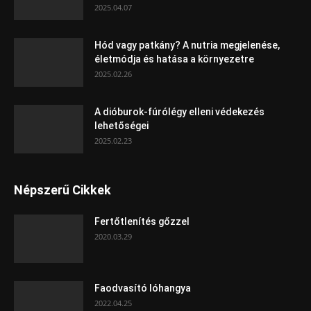
2025.04.07
Hód vagy patkány? A nutria megjelenése,
életmódja és hatása a környezetre
2025.02.26
A dióburok-fúrólégy elleni védekezés
lehetőségei
2025.02.23
Népszerű Cikkek
Fertőtlenítés gőzzel
2020.03.29
Faodvasító lóhangya
2022.04.25