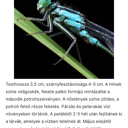
Testhossza 3,5 cm, szárnyfesztávolsága 4-5 cm. A hímek
színe világoskék, fekete patkó formájú mintázattal a
második potrohszelvényen. A nőstények színe zöldes, a
potroh felső része feketés. Párzás és peterakás vízi
növényeken történik. A petékből 2-5 hét után fejlődnek ki
a lárvák, amelyek a vízben telelnek át. Május elejétől