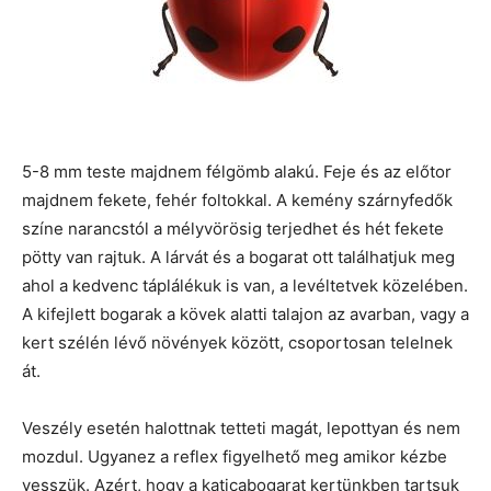
5-8 mm teste majdnem félgömb alakú. Feje és az előtor
majdnem fekete, fehér foltokkal. A kemény szárnyfedők
színe narancstól a mélyvörösig terjedhet és hét fekete
pötty van rajtuk. A lárvát és a bogarat ott találhatjuk meg
ahol a kedvenc táplálékuk is van, a levéltetvek közelében.
A kifejlett bogarak a kövek alatti talajon az avarban, vagy a
kert szélén lévő növények között, csoportosan telelnek
át.
Veszély esetén halottnak tetteti magát, lepottyan és nem
mozdul. Ugyanez a reflex figyelhető meg amikor kézbe
vesszük. Azért, hogy a katicabogarat kertünkben tartsuk