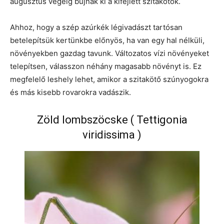
augusztus végéig bújnak ki a kifejlett szitakötők.
Ahhoz, hogy a szép azúrkék légivadászt tartósan
betelepítsük kertünkbe előnyös, ha van egy hal nélküli,
növényekben gazdag tavunk. Változatos vízi növényeket
telepítsen, válasszon néhány magasabb növényt is. Ez
megfelelő leshely lehet, amikor a szitakötő szúnyogokra
és más kisebb rovarokra vadászik.
Zöld lombszöcske ( Tettigonia
viridissima )