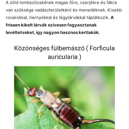
A zöld lombszöcskének magas fűre, cserjékre és fákra
van szüksége vadászterületként és menedéknek. Kisebb
rovarokkal, hernyókkal és légylárvákkal táplálkozik.
A
frissen kikelt lárvák szívesen fogyasztanak
levéltetveket, így nagyon hasznos kertlakók.
Közönséges fülbemászó ( Forficula
auricularia )