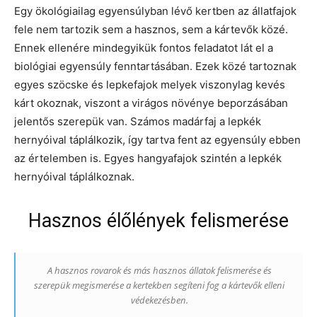
Egy ökológiailag egyensúlyban lévő kertben az állatfajok
fele nem tartozik sem a hasznos, sem a kártevők közé.
Ennek ellenére mindegyikük fontos feladatot lát el a
biológiai egyensúly fenntartásában. Ezek közé tartoznak
egyes szöcske és lepkefajok melyek viszonylag kevés
kárt okoznak, viszont a virágos növénye beporzásában
jelentős szerepük van. Számos madárfaj a lepkék
hernyóival táplálkozik, így tartva fent az egyensúly ebben
az értelemben is. Egyes hangyafajok szintén a lepkék
hernyóival táplálkoznak.
Hasznos élőlények felismerése
A hasznos rovarok és más hasznos állatok felismerése és
szerepük megismerése a kertekben segíteni fog a kártevők elleni
védekezésben.