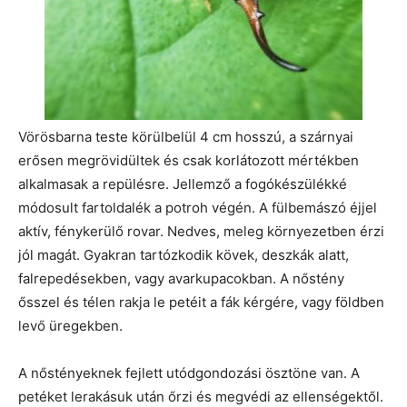
Vörösbarna teste körülbelül 4 cm hosszú, a szárnyai
erősen megrövidültek és csak korlátozott mértékben
alkalmasak a repülésre. Jellemző a fogókészülékké
módosult fartoldalék a potroh végén. A fülbemászó éjjel
aktív, fénykerülő rovar. Nedves, meleg környezetben érzi
jól magát. Gyakran tartózkodik kövek, deszkák alatt,
falrepedésekben, vagy avarkupacokban. A nőstény
ősszel és télen rakja le petéit a fák kérgére, vagy földben
levő üregekben.
A nőstényeknek fejlett utódgondozási ösztöne van. A
petéket lerakásuk után őrzi és megvédi az ellenségektől.