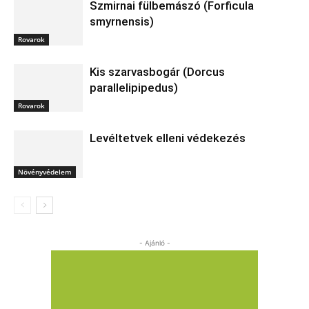
Szmirnai fülbemászó (Forficula
smyrnensis)
Rovarok
Kis szarvasbogár (Dorcus
parallelipipedus)
Rovarok
Levéltetvek elleni védekezés
Növényvédelem
- Ajánló -