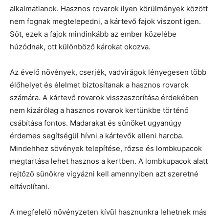
alkalmatlanok. Hasznos rovarok ilyen körülmények között
nem fognak megtelepedni, a kártevő fajok viszont igen.
Sőt, ezek a fajok mindinkább az ember közelébe
húzódnak, ott különböző károkat okozva.
Az évelő növények, cserjék, vadvirágok lényegesen több
élőhelyet és élelmet biztosítanak a hasznos rovarok
számára. A kártevő rovarok visszaszorítása érdekében
nem kizárólag a hasznos rovarok kertünkbe történő
csábítása fontos. Madarakat és sünöket ugyanúgy
érdemes segítségül hívni a kártevők elleni harcba.
Mindehhez sövények telepítése, rőzse és lombkupacok
megtartása lehet hasznos a kertben. A lombkupacok alatt
rejtőző sünökre vigyázni kell amennyiben azt szeretné
eltávolítani.
A megfelelő növényzeten kívül hasznunkra lehetnek más