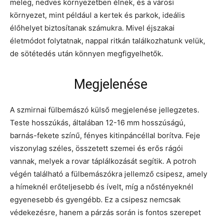
meleg, nedves környezetben élnek, és a városi
környezet, mint például a kertek és parkok, ideális
élőhelyet biztosítanak számukra. Mivel éjszakai
életmódot folytatnak, nappal ritkán találkozhatunk velük,
de sötétedés után könnyen megfigyelhetők.
Megjelenése
A szmirnai fülbemászó külső megjelenése jellegzetes.
Teste hosszúkás, általában 12-16 mm hosszúságú,
barnás-fekete színű, fényes kitinpáncéllal borítva. Feje
viszonylag széles, összetett szemei és erős rágói
vannak, melyek a rovar táplálkozását segítik. A potroh
végén található a fülbemászókra jellemző csipesz, amely
a hímeknél erőteljesebb és ívelt, míg a nőstényeknél
egyenesebb és gyengébb. Ez a csipesz nemcsak
védekezésre, hanem a párzás során is fontos szerepet