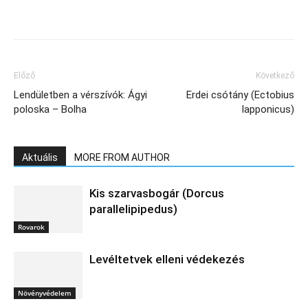
Előző
Következő
Lendületben a vérszívók: Ágyi
Erdei csótány (Ectobius
poloska – Bolha
lapponicus)
Aktuális
MORE FROM AUTHOR
Kis szarvasbogár (Dorcus
parallelipipedus)
Rovarok
Levéltetvek elleni védekezés
Növényvédelem