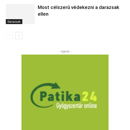
Most célszerű védekezni a darazsak
ellen
Darazsak
- Ajánló -