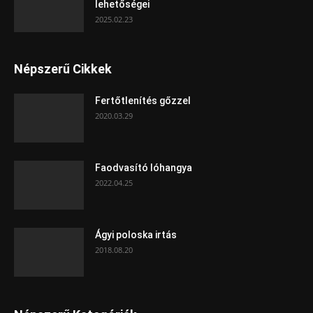
lehetőségei
2025.02.23
Népszerű Cikkek
Fertőtlenítés gőzzel
2020.03.29
Faodvasító lóhangya
2022.04.25
Ágyi poloska irtás
2018.08.20