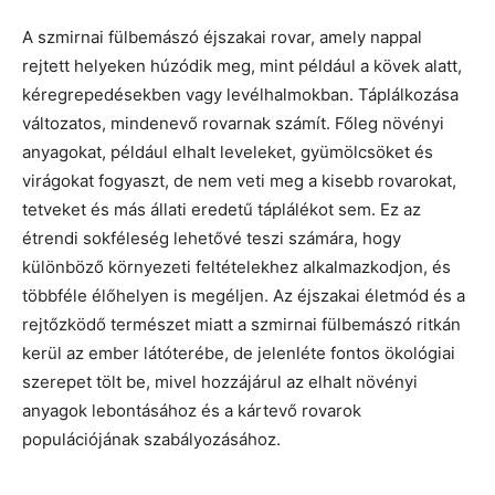
A szmirnai fülbemászó éjszakai rovar, amely nappal
rejtett helyeken húzódik meg, mint például a kövek alatt,
kéregrepedésekben vagy levélhalmokban. Táplálkozása
változatos, mindenevő rovarnak számít. Főleg növényi
anyagokat, például elhalt leveleket, gyümölcsöket és
virágokat fogyaszt, de nem veti meg a kisebb rovarokat,
tetveket és más állati eredetű táplálékot sem. Ez az
étrendi sokféleség lehetővé teszi számára, hogy
különböző környezeti feltételekhez alkalmazkodjon, és
többféle élőhelyen is megéljen. Az éjszakai életmód és a
rejtőzködő természet miatt a szmirnai fülbemászó ritkán
kerül az ember látóterébe, de jelenléte fontos ökológiai
szerepet tölt be, mivel hozzájárul az elhalt növényi
anyagok lebontásához és a kártevő rovarok
populációjának szabályozásához.