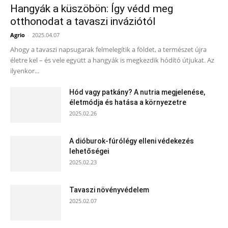
Hangyák a küszöbön: Így védd meg
otthonodat a tavaszi inváziótól
Agrio
-
2025.04.07
Ahogy a tavaszi napsugarak felmelegítik a földet, a természet újra
életre kel – és vele együtt a hangyák is megkezdik hódító útjukat. Az
ilyenkor...
Hód vagy patkány? A nutria megjelenése,
életmódja és hatása a környezetre
2025.02.26
A dióburok-fúrólégy elleni védekezés
lehetőségei
2025.02.23
Tavaszi növényvédelem
2025.02.07