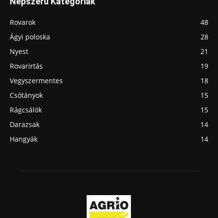
Népszerű Kategóriák
Rovarok
48
Ágyi poloska
28
Nyest
21
Rovarirtás
19
Vegyszermentes
18
Csótányok
15
Rágcsálók
15
Darazsak
14
Hangyák
14