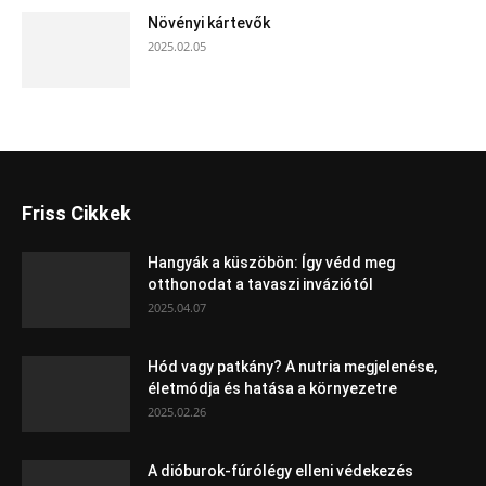
Növényi kártevők
2025.02.05
Friss Cikkek
Hangyák a küszöbön: Így védd meg
otthonodat a tavaszi inváziótól
2025.04.07
Hód vagy patkány? A nutria megjelenése,
életmódja és hatása a környezetre
2025.02.26
A dióburok-fúrólégy elleni védekezés