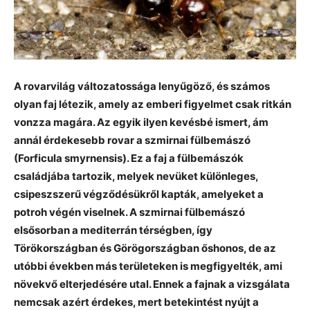
A rovarvilág változatossága lenyűgöző, és számos
olyan faj létezik, amely az emberi figyelmet csak ritkán
vonzza magára. Az egyik ilyen kevésbé ismert, ám
annál érdekesebb rovar a szmirnai fülbemászó
(Forficula smyrnensis). Ez a faj a fülbemászók
családjába tartozik, melyek nevüket különleges,
csipeszszerű végződésükről kapták, amelyeket a
potroh végén viselnek. A szmirnai fülbemászó
elsősorban a mediterrán térségben, így
Törökországban és Görögországban őshonos, de az
utóbbi években más területeken is megfigyelték, ami
növekvő elterjedésére utal. Ennek a fajnak a vizsgálata
nemcsak azért érdekes, mert betekintést nyújt a