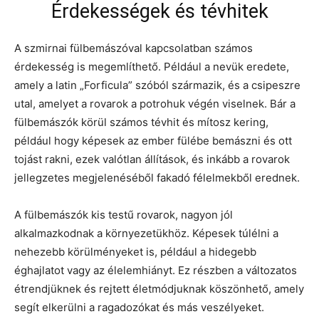
Érdekességek és tévhitek
A szmirnai fülbemászóval kapcsolatban számos
érdekesség is megemlíthető. Például a nevük eredete,
amely a latin „Forficula” szóból származik, és a csipeszre
utal, amelyet a rovarok a potrohuk végén viselnek. Bár a
fülbemászók körül számos tévhit és mítosz kering,
például hogy képesek az ember fülébe bemászni és ott
tojást rakni, ezek valótlan állítások, és inkább a rovarok
jellegzetes megjelenéséből fakadó félelmekből erednek.
A fülbemászók kis testű rovarok, nagyon jól
alkalmazkodnak a környezetükhöz. Képesek túlélni a
nehezebb körülményeket is, például a hidegebb
éghajlatot vagy az élelemhiányt. Ez részben a változatos
étrendjüknek és rejtett életmódjuknak köszönhető, amely
segít elkerülni a ragadozókat és más veszélyeket.