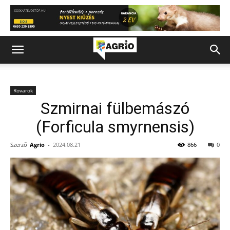
Rovarok
Szmirnai fülbemászó
(Forficula smyrnensis)
Szerző
Agrio
-
2024.08.21
866
0