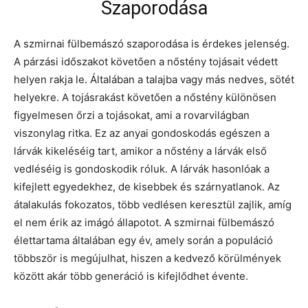
Szaporodása
A szmirnai fülbemászó szaporodása is érdekes jelenség.
A párzási időszakot követően a nőstény tojásait védett
helyen rakja le. Általában a talajba vagy más nedves, sötét
helyekre. A tojásrakást követően a nőstény különösen
figyelmesen őrzi a tojásokat, ami a rovarvilágban
viszonylag ritka. Ez az anyai gondoskodás egészen a
lárvák kikeléséig tart, amikor a nőstény a lárvák első
vedléséig is gondoskodik róluk. A lárvák hasonlóak a
kifejlett egyedekhez, de kisebbek és szárnyatlanok. Az
átalakulás fokozatos, több vedlésen keresztül zajlik, amíg
el nem érik az imágó állapotot. A szmirnai fülbemászó
élettartama általában egy év, amely során a populáció
többször is megújulhat, hiszen a kedvező körülmények
között akár több generáció is kifejlődhet évente.