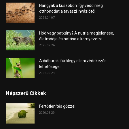
Hangyák a küszöbön: Így védd meg
otthonodat a tavaszi inváziótól
2025.04.07
Hód vagy patkány? A nutria megjelenése,
életmódja és hatása a környezetre
2025.02.26
A dióburok-fúrólégy elleni védekezés
lehetőségei
2025.02.23
Népszerű Cikkek
Fertőtlenítés gőzzel
2020.03.29