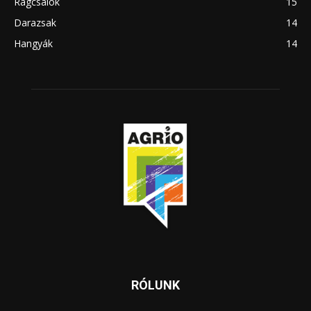
Rágcsálók
15
Darazsak
14
Hangyák
14
RÓLUNK