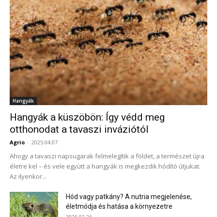
Hangyák
Hangyák a küszöbön: Így védd meg
otthonodat a tavaszi inváziótól
Agrio
-
2025.04.07
Ahogy a tavaszi napsugarak felmelegítik a földet, a természet újra
életre kel – és vele együtt a hangyák is megkezdik hódító útjukat.
Az ilyenkor...
Hód vagy patkány? A nutria megjelenése,
életmódja és hatása a környezetre
2025.02.26