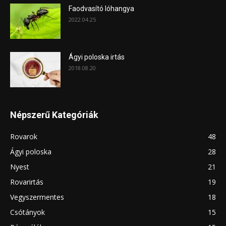
Faodvasító lóhangya
2022.04.25
Ágyi poloska irtás
2018.08.20
Népszerű Kategóriák
Rovarok
48
Ágyi poloska
28
Nyest
21
Rovarirtás
19
Vegyszermentes
18
Csótányok
15