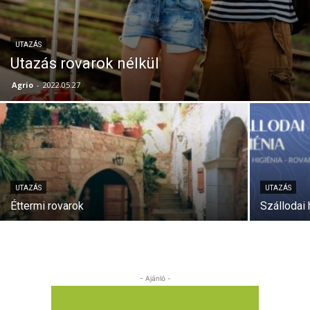
UTAZÁS
Utazás rovarok nélkül
Agrio
-
2022.05.27
UTAZÁS
UTAZÁS
Éttermi rovarok
Szállodai 
- Ajánló -