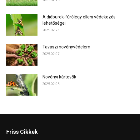
A dióburok-fúrólégy elleni védekezés
lehetőségei
2025.02.23
Tavaszi növényvédelem
2025.02.07
Növényi kártevők
2025.02.05
Friss Cikkek