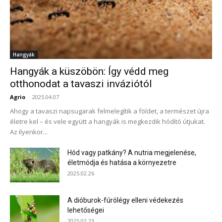
Hangyák
Hangyák a küszöbön: Így védd meg
otthonodat a tavaszi inváziótól
Agrio
-
2025.04.07
Ahogy a tavaszi napsugarak felmelegítik a földet, a természet újra
életre kel – és vele együtt a hangyák is megkezdik hódító útjukat.
Az ilyenkor...
Hód vagy patkány? A nutria megjelenése,
életmódja és hatása a környezetre
2025.02.26
A dióburok-fúrólégy elleni védekezés
lehetőségei
2025.02.23