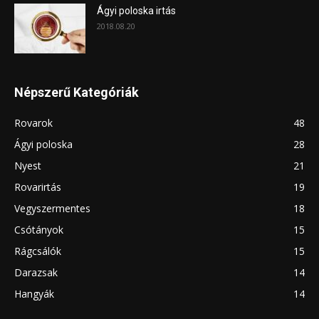
Ágyi poloska irtás
2018.08.20
Népszerű Kategóriák
Rovarok
48
Ágyi poloska
28
Nyest
21
Rovarirtás
19
Vegyszermentes
18
Csótányok
15
Rágcsálók
15
Darazsak
14
Hangyák
14