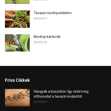
Tavaszi növényvédelem
2025.02.07
Növényi kártevők
2025.02.05
Friss Cikkek
Hangyák a küszöbön: Így védd meg
otthonodat a tavaszi inváziótól
2025.04.07