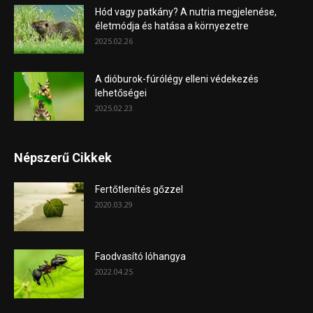
Hód vagy patkány? A nutria megjelenése,
életmódja és hatása a környezetre
2025.02.26
A dióburok-fúrólégy elleni védekezés
lehetőségei
2025.02.23
Népszerű Cikkek
Fertőtlenítés gőzzel
2020.03.29
Faodvasító lóhangya
2022.04.25