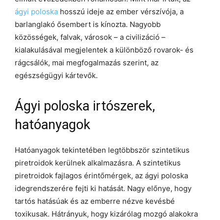
ágyi poloska
hosszú ideje az ember vérszívója, a
barlanglakó ősembert is kínozta. Nagyobb
közösségek, falvak, városok – a civilizáció –
kialakulásával megjelentek a különböző rovarok- és
rágcsálók, mai megfogalmazás szerint, az
egészségügyi kártevők.
Ágyi poloska irtószerek,
hatóanyagok
Hatóanyagok tekintetében legtöbbször szintetikus
piretroidok kerülnek alkalmazásra. A szintetikus
piretroidok fajlagos érintőmérgek, az ágyi poloska
idegrendszerére fejti ki hatását. Nagy előnye, hogy
tartós hatásúak és az emberre nézve kevésbé
toxikusak. Hátrányuk, hogy kizárólag mozgó alakokra