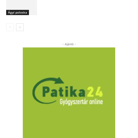
Ágyi poloska
- Ajánló -