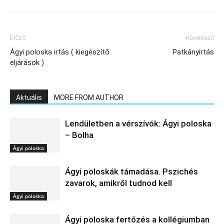
Előző
Következő
Ágyi poloska irtás ( kiegészítő
Patkányirtás
eljárások )
Aktuális
MORE FROM AUTHOR
Lendületben a vérszívók: Ágyi poloska
– Bolha
Ágyi poloska
Ágyi poloskák támadása. Pszichés
zavarok, amikről tudnod kell
Ágyi poloska
Ágyi poloska fertőzés a kollégiumban