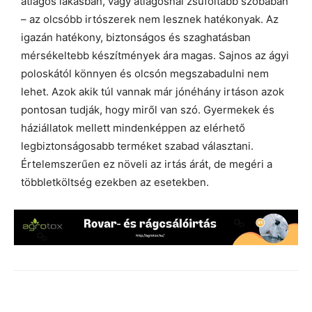
átlagos lakásban, vagy átlagosnál zsúfoltabb szobában
– az olcsóbb irtószerek nem lesznek hatékonyak. Az
igazán hatékony, biztonságos és szaghatásban
mérsékeltebb készítmények ára magas. Sajnos az ágyi
poloskától könnyen és olcsón megszabadulni nem
lehet. Azok akik túl vannak már jónéhány irtáson azok
pontosan tudják, hogy miről van szó. Gyermekek és
háziállatok mellett mindenképpen az elérhető
legbiztonságosabb terméket szabad választani.
Értelemszerűen ez növeli az irtás árát, de megéri a
többletköltség ezekben az esetekben.