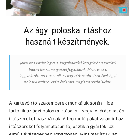
Az ágyi poloska irtáshoz
használt készítmények.
Jelen írás kizárólag a II. forgalmazási kategóriába tartózó
biocid készítményekkel foglalkozik. Mivel ezek a
leggyakrabban használt, és leghatásosabb termékek ágyi
poloska irtásra, ezért érdemes megismerkedni velük.
A kártevőirtó szakemberek munkájuk során – ide
tartozik az ágyi poloska irtása is – vegyi eljárásokat és
irtószereket használnak. A technológiákat valamint az
irtószereket folyamatosan fejlesztik a gyártók, az
elmúlt évtizedekben rohamosan. Mint már írtuk, az