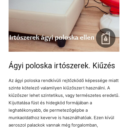
Ágyi poloska irtószerek. Kiűzés
Az ágyi poloska rendkívüli rejtőzködő képessége miatt
szinte kötelező valamilyen kiűzőszert használni. A
kiűzőszer lehet szintetikus, vagy természetes eredetű.
Kijuttatása füst és hidegköd formájában a
leghatékonyabb, de permetezőgépbe a
munkaoldathoz keverve is használhatóak. Ezen kívül
aeroszol palackok vannak még forgalomban,