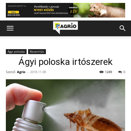
Ágyi poloska
Rovarirtás
Ágyi poloska irtószerek
Szerző
Agrio
-
2018.11.08
1249
0