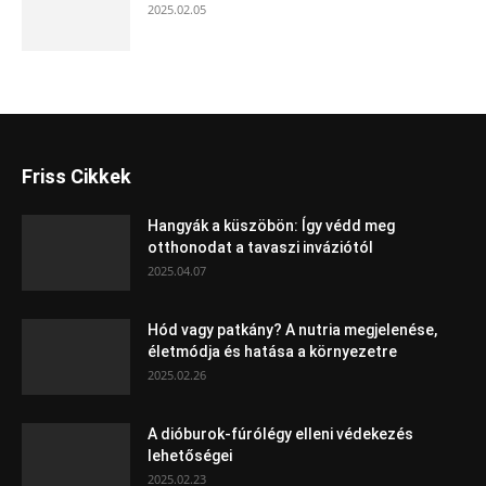
2025.02.05
Friss Cikkek
Hangyák a küszöbön: Így védd meg
otthonodat a tavaszi inváziótól
2025.04.07
Hód vagy patkány? A nutria megjelenése,
életmódja és hatása a környezetre
2025.02.26
A dióburok-fúrólégy elleni védekezés
lehetőségei
2025.02.23