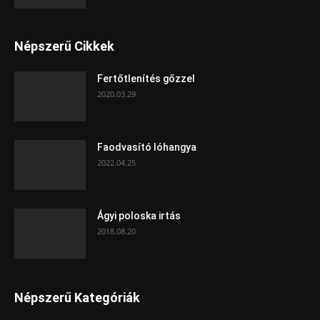
Népszerű Cikkek
Fertőtlenítés gőzzel
2020.03.29
Faodvasító lóhangya
2022.04.25
Ágyi poloska irtás
2018.08.20
Népszerű Kategóriák