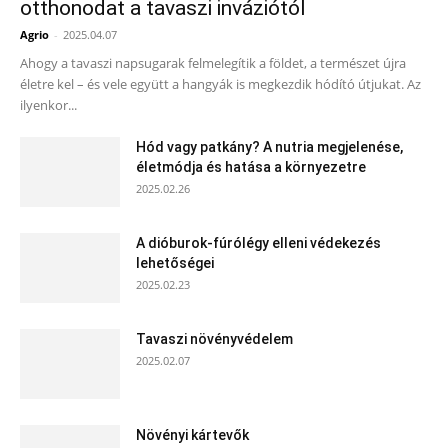
otthonodat a tavaszi inváziótól
Agrio
-
2025.04.07
Ahogy a tavaszi napsugarak felmelegítik a földet, a természet újra
életre kel – és vele együtt a hangyák is megkezdik hódító útjukat. Az
ilyenkor...
Hód vagy patkány? A nutria megjelenése,
életmódja és hatása a környezetre
2025.02.26
A dióburok-fúrólégy elleni védekezés
lehetőségei
2025.02.23
Tavaszi növényvédelem
2025.02.07
Növényi kártevők