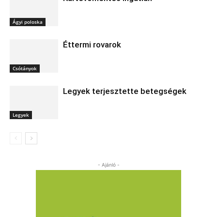
Ágyi poloska
Éttermi rovarok
Csótányok
Legyek terjesztette betegségek
Legyek
- Ajánló -