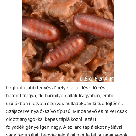
Legfontosabb tenyészőhelyei a sertés-, ló -és
baromfitrágya, de bármilyen állati trágyában, emberi
ürülékben illetve a szerves hulladékban ki tud fejlődni.
Szájszerve nyaló-szívó típusú. Mindenevő és mivel csak
oldott anyagokkal képes táplálkozni, ezért
folyadékigénye igen nagy. A szilárd táplálékot nyálával,
vagy regurgitált begytartalmával hígítja fel. A tápanyagok