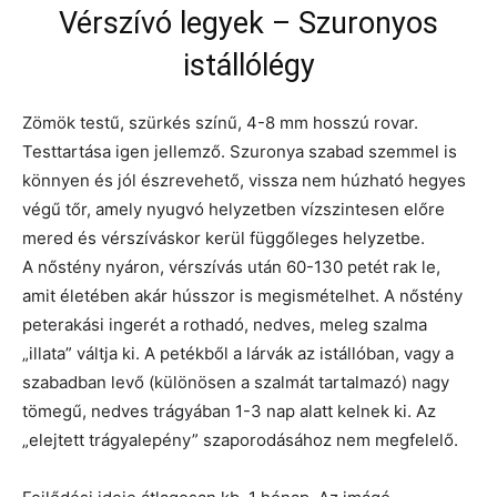
Vérszívó legyek – Szuronyos
istállólégy
Zömök testű, szürkés színű, 4-8 mm hosszú rovar.
Testtartása igen jellemző. Szuronya szabad szemmel is
könnyen és jól észrevehető, vissza nem húzható hegyes
végű tőr, amely nyugvó helyzetben vízszintesen előre
mered és vérszíváskor kerül függőleges helyzetbe.
A nőstény nyáron, vérszívás után 60-130 petét rak le,
amit életében akár hússzor is megismételhet. A nőstény
peterakási ingerét a rothadó, nedves, meleg szalma
„illata” váltja ki. A petékből a lárvák az istállóban, vagy a
szabadban levő (különösen a szalmát tartalmazó) nagy
tömegű, nedves trágyában 1-3 nap alatt kelnek ki. Az
„elejtett trágyalepény” szaporodásához nem megfelelő.