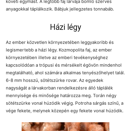
követi egymást. A legtöbb faj lárvája bomló szerves
anyagokkal táplálkozik. Bábjuk jellegzetes tonnabáb.
Házi légy
Az ember közvetlen környezetében leggyakoribb és
legismertebb a házi légy. Kozmopolita faj, az ember
környezetében illetve az emberi tevékenységhez
kapcsolódóan a trópusi és mérsékelt égövön mindenhol
megtalálható, ahol számára alkalmas tenyészőhelyet talál.
6-8 mm hosszú, sötétszürke rovar. Az egyedek
nagyságát a lárvakorban rendelkezésre álló táplálék
mennyisége és minősége határozza meg. Torán négy
sötétszürke vonal húzódik végig. Potroha sárgás színű, a
vége fekete, melynek közepén egy fekete vonal húzódik.