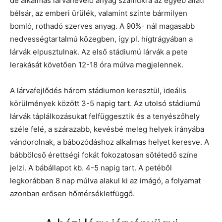
de alkalmas lárvanevelő anyag számukra az egyéb állati
bélsár, az emberi ürülék, valamint szinte bármilyen
bomló, rothadó szerves anyag. A 90%- nál magasabb
nedvességtartalmú közegben, így pl. hígtrágyában a
lárvák elpusztulnak. Az első stádiumú lárvák a pete
lerakását követően 12-18 óra múlva megjelennek.
A lárvafejlődés három stádiumon keresztül, ideális
körülmények között 3-5 napig tart. Az utolsó stádiumú
lárvák táplálkozásukat felfüggesztik és a tenyészőhely
széle felé, a szárazabb, kevésbé meleg helyek irányába
vándorolnak, a bábozódáshoz alkalmas helyet keresve. A
bábbölcső érettségi fokát fokozatosan sötétedő színe
jelzi. A bábállapot kb. 4-5 napig tart. A petéből
legkorábban 8 nap múlva alakul ki az imágó, a folyamat
azonban erősen hőmérsékletfüggő.