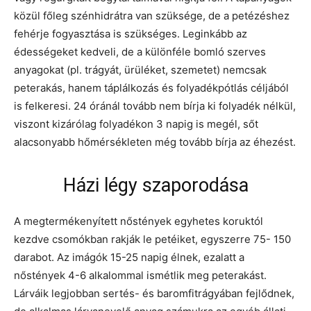
közül főleg szénhidrátra van szüksége, de a petézéshez
fehérje fogyasztása is szükséges. Leginkább az
édességeket kedveli, de a különféle bomló szerves
anyagokat (pl. trágyát, ürüléket, szemetet) nemcsak
peterakás, hanem táplálkozás és folyadékpótlás céljából
is felkeresi. 24 óránál tovább nem bírja ki folyadék nélkül,
viszont kizárólag folyadékon 3 napig is megél, sőt
alacsonyabb hőmérsékleten még tovább bírja az éhezést.
Házi légy szaporodása
A megtermékenyített nőstények egyhetes koruktól
kezdve csomókban rakják le petéiket, egyszerre 75- 150
darabot. Az imágók 15-25 napig élnek, ezalatt a
nőstények 4-6 alkalommal ismétlik meg peterakást.
Lárváik legjobban sertés- és baromfitrágyában fejlődnek,