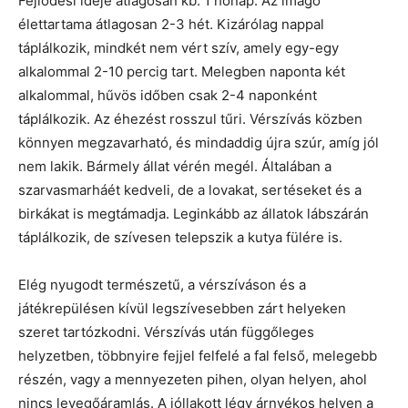
Fejlődési ideje átlagosan kb. 1 hónap. Az imágó
élettartama átlagosan 2-3 hét. Kizárólag nappal
táplálkozik, mindkét nem vért szív, amely egy-egy
alkalommal 2-10 percig tart. Melegben naponta két
alkalommal, hűvös időben csak 2-4 naponként
táplálkozik. Az éhezést rosszul tűri. Vérszívás közben
könnyen megzavarható, és mindaddig újra szúr, amíg jól
nem lakik. Bármely állat vérén megél. Általában a
szarvasmarháét kedveli, de a lovakat, sertéseket és a
birkákat is megtámadja. Leginkább az állatok lábszárán
táplálkozik, de szívesen telepszik a kutya fülére is.
Elég nyugodt természetű, a vérszíváson és a
játékrepülésen kívül legszívesebben zárt helyeken
szeret tartózkodni. Vérszívás után függőleges
helyzetben, többnyire fejjel felfelé a fal felső, melegebb
részén, vagy a mennyezeten pihen, olyan helyen, ahol
nincs levegőáramlás. A jóllakott légy árnyékos helyen a