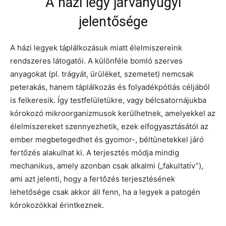
A házi légy járványügyi
jelentősége
A házi legyek táplálkozásuk miatt élelmiszereink
rendszeres látogatói. A különféle bomló szerves
anyagokat (pl. trágyát, ürüléket, szemetet) nemcsak
peterakás, hanem táplálkozás és folyadékpótlás céljából
is felkeresik. Így testfelületükre, vagy bélcsatornájukba
kórokozó mikroorganizmusok kerülhetnek, amelyekkel az
élelmiszereket szennyezhetik, ezek elfogyasztásától az
ember megbetegedhet és gyomor-, béltünetekkel járó
fertőzés alakulhat ki. A terjesztés módja mindig
mechanikus, amely azonban csak alkalmi („fakultatív”),
ami azt jelenti, hogy a fertőzés terjesztésének
lehetősége csak akkor áll fenn, ha a legyek a patogén
kórokozókkal érintkeznek.