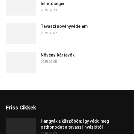
lehetőségei
2025.02.23
Tavaszi növényvédelem
2025.02.07
Növényi kártevők
2025.02.05
Friss Cikkek
Hangyák a küszöbön: Így védd meg
otthonodat a tavaszi inváziótól
2025.04.07