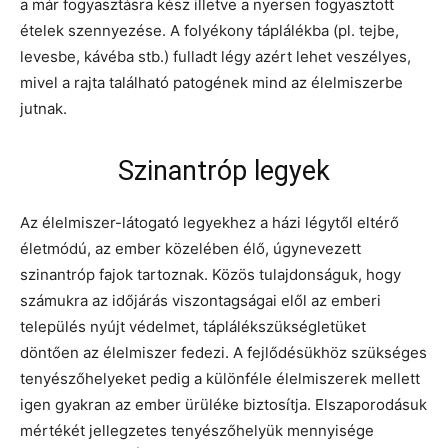
a már fogyasztásra kész illetve a nyersen fogyasztott
ételek szennyezése. A folyékony táplálékba (pl. tejbe,
levesbe, kávéba stb.) fulladt légy azért lehet veszélyes,
mivel a rajta található patogének mind az élelmiszerbe
jutnak.
Szinantróp legyek
Az élelmiszer-látogató legyekhez a házi légytől eltérő
életmódú, az ember közelében élő, úgynevezett
szinantróp fajok tartoznak. Közös tulajdonságuk, hogy
számukra az időjárás viszontagságai elől az emberi
település nyújt védelmet, táplálékszükségletüket
döntően az élelmiszer fedezi. A fejlődésükhöz szükséges
tenyészőhelyeket pedig a különféle élelmiszerek mellett
igen gyakran az ember ürüléke biztosítja. Elszaporodásuk
mértékét jellegzetes tenyészőhelyük mennyisége