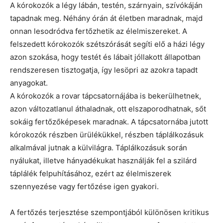
A kórokozók a légy lábán, testén, szárnyain, szívókáján
tapadnak meg. Néhány órán át életben maradnak, majd
onnan lesodródva fertőzhetik az élelmiszereket. A
felszedett kórokozók szétszórását segíti elő a házi légy
azon szokása, hogy testét és lábait jóllakott állapotban
rendszeresen tisztogatja, így lesöpri az azokra tapadt
anyagokat.
A kórokozók a rovar tápcsatornájába is bekerülhetnek,
azon változatlanul áthaladnak, ott elszaporodhatnak, sőt
sokáig fertőzőképesek maradnak. A tápcsatornába jutott
kórokozók részben ürülékükkel, részben táplálkozásuk
alkalmával jutnak a külvilágra. Táplálkozásuk során
nyálukat, illetve hányadékukat használják fel a szilárd
táplálék felpuhításához, ezért az élelmiszerek
szennyezése vagy fertőzése igen gyakori.
A fertőzés terjesztése szempontjából különösen kritikus