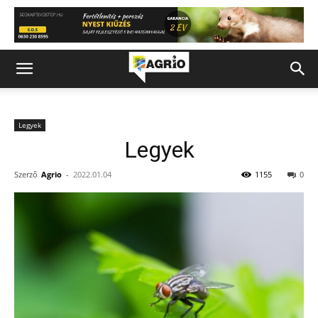
Legyek
Legyek
Szerző
Agrio
-
2022.01.04
1155
0