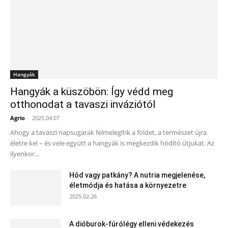
Hangyák
Hangyák a küszöbön: Így védd meg
otthonodat a tavaszi inváziótól
Agrio
-
2025.04.07
Ahogy a tavaszi napsugarak felmelegítik a földet, a természet újra
életre kel – és vele együtt a hangyák is megkezdik hódító útjukat. Az
ilyenkor...
Hód vagy patkány? A nutria megjelenése,
életmódja és hatása a környezetre
2025.02.26
A dióburok-fúrólégy elleni védekezés