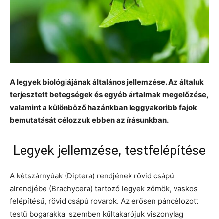
A legyek biológiájának általános jellemzése. Az általuk
terjesztett betegségek és egyéb ártalmak megelőzése,
valamint a különböző hazánkban leggyakoribb fajok
bemutatását célozzuk ebben az írásunkban.
Legyek jellemzése, testfelépítése
A kétszárnyúak (Diptera) rendjének rövid csápú
alrendjébe (Brachycera) tartozó legyek zömök, vaskos
felépítésű, rövid csápú rovarok. Az erősen páncélozott
testű bogarakkal szemben kültakarójuk viszonylag