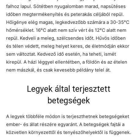
falhoz lapul. Sötétben nyugalomban marad, napsütéses
időben megtermékenyítés és peterakás céljából repül.
Hőigénye elég magas, legkedvezőbb számára a 30-35°C
hőmérséklet. 16°C alatt nem szív vért és 12°C alatt nem
repül. Kedveli a meleg, szélcsendes időt. Hűvös időben
és télen védett, meleg helyet keres, de életmódján ekkor
sem változtat. Kedvező idő esetén, ha teheti, ismét
kirepül. A házi léggyel ellentétben, a földön és az ételen
nem mászkál, és csak kevesebb példány telel át.
Legyek által terjesztett
betegségek
A legyek többféle módon is terjeszthetnek betegségeket
ember- és állat részére egyaránt. A betegségek fajtái a
közvetlen környezettől és tenyészőhelyektől is függenek.