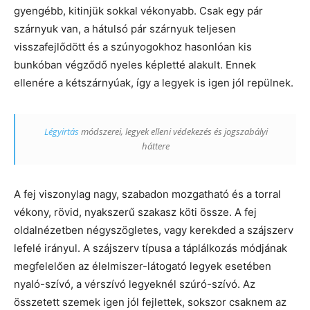
gyengébb, kitinjük sokkal vékonyabb. Csak egy pár
szárnyuk van, a hátulsó pár szárnyuk teljesen
visszafejlődött és a szúnyogokhoz hasonlóan kis
bunkóban végződő nyeles képletté alakult. Ennek
ellenére a kétszárnyúak, így a legyek is igen jól repülnek.
Légyirtás
módszerei, legyek elleni védekezés és jogszabályi
háttere
A fej viszonylag nagy, szabadon mozgatható és a torral
vékony, rövid, nyakszerű szakasz köti össze. A fej
oldalnézetben négyszögletes, vagy kerekded a szájszerv
lefelé irányul. A szájszerv típusa a táplálkozás módjának
megfelelően az élelmiszer-látogató legyek esetében
nyaló-szívó, a vérszívó legyeknél szúró-szívó. Az
összetett szemek igen jól fejlettek, sokszor csaknem az