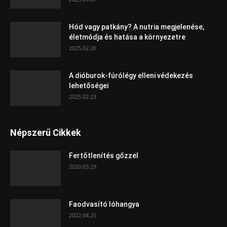
Hód vagy patkány? A nutria megjelenése,
életmódja és hatása a környezetre
2025.02.26
A dióburok-fúrólégy elleni védekezés
lehetőségei
2025.02.23
Népszerű Cikkek
Fertőtlenítés gőzzel
2020.03.29
Faodvasító lóhangya
2022.04.25