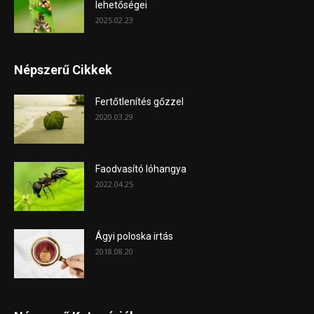
lehetőségei
2025.02.23
Népszerű Cikkek
Fertőtlenítés gőzzel
2020.03.29
Faodvasító lóhangya
2022.04.25
Ágyi poloska irtás
2018.08.20