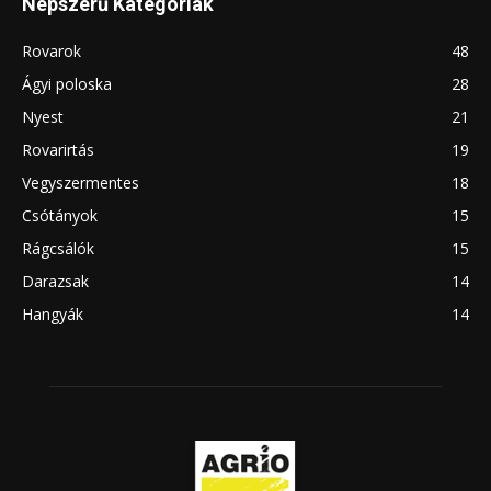
Népszerű Kategóriák
Rovarok
48
Ágyi poloska
28
Nyest
21
Rovarirtás
19
Vegyszermentes
18
Csótányok
15
Rágcsálók
15
Darazsak
14
Hangyák
14