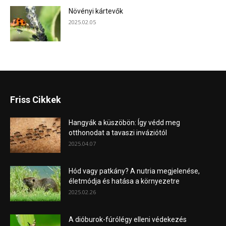
Növényi kártevők
2025.02.05
Friss Cikkek
Hangyák a küszöbön: Így védd meg
otthonodat a tavaszi inváziótól
2025.04.07
Hód vagy patkány? A nutria megjelenése,
életmódja és hatása a környezetre
2025.02.26
A dióburok-fúrólégy elleni védekezés