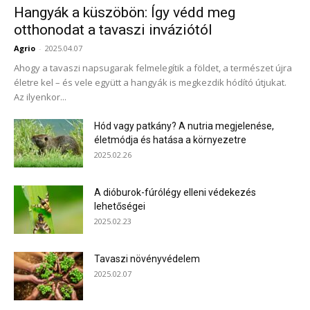
Hangyák a küszöbön: Így védd meg
otthonodat a tavaszi inváziótól
Agrio
-
2025.04.07
Ahogy a tavaszi napsugarak felmelegítik a földet, a természet újra
életre kel – és vele együtt a hangyák is megkezdik hódító útjukat.
Az ilyenkor...
Hód vagy patkány? A nutria megjelenése,
életmódja és hatása a környezetre
2025.02.26
A dióburok-fúrólégy elleni védekezés
lehetőségei
2025.02.23
Tavaszi növényvédelem
2025.02.07