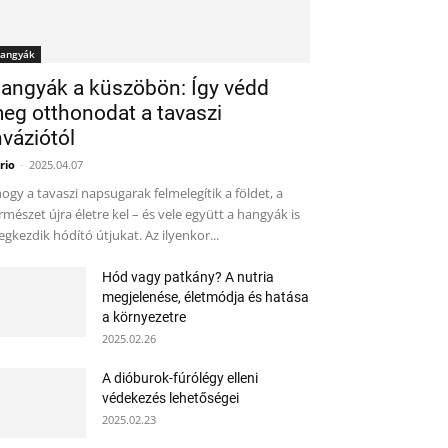
angyák
angyák a küszöbön: Így védd
eg otthonodat a tavaszi
nváziótól
rio
-
2025.04.07
ogy a tavaszi napsugarak felmelegítik a földet, a
rmészet újra életre kel – és vele együtt a hangyák is
gkezdik hódító útjukat. Az ilyenkor...
Hód vagy patkány? A nutria
megjelenése, életmódja és hatása
a környezetre
2025.02.26
A dióburok-fúrólégy elleni
védekezés lehetőségei
2025.02.23