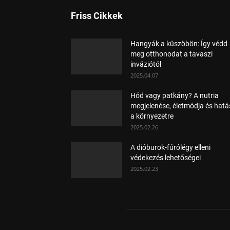
Friss Cikkek
Hangyák a küszöbön: Így védd
meg otthonodat a tavaszi
inváziótól
2025.04.07
Hód vagy patkány? A nutria
megjelenése, életmódja és hat
a környezetre
2025.02.26
A dióburok-fúrólégy elleni
védekezés lehetőségei
2025.02.23