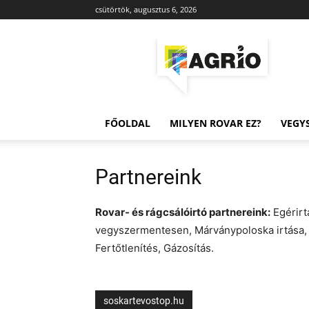
csütörtök, augusztus 6, 2026
Agrio
FŐOLDAL
MILYEN ROVAR EZ?
VEGY
Partnereink
Rovar- és rágcsálóirtó partnereink:
Egérirtá
vegyszermentesen, Márványpoloska irtása, C
Fertőtlenítés, Gázosítás.
soskartevostop.hu