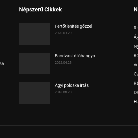
Népszerű Cikkek
N
Fertőtlenítés gőzzel
R
2020.03.29
Ág
N
Ro
Faodvasító lóhangya
2022.04.25
ása
V
C
R
Ágyi poloska irtás
D
2018.08.20
H