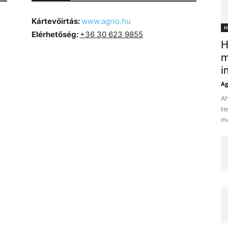
Kártevőirtás:
www.agrio.hu
H
Elérhetőség:
+36 30 623 9855
H
m
i
Ag
Ah
te
me