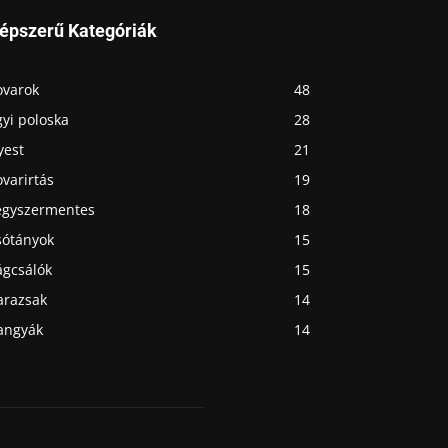
épszerű Kategóriák
ovarok
48
yi poloska
28
yest
21
varirtás
19
egyszermentes
18
sótányok
15
ágcsálók
15
arazsak
14
angyák
14