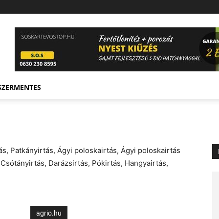
SZERMENTES
s, Patkányirtás, Ágyi poloskairtás, Ágyi poloskairtás
sótányirtás, Darázsirtás, Pókirtás, Hangyairtás,
agrio.hu